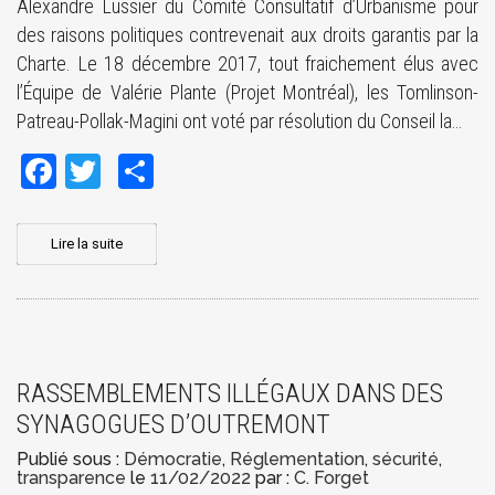
Alexandre Lussier du Comité Consultatif d’Urbanisme pour
des raisons politiques contrevenait aux droits garantis par la
Charte. Le 18 décembre 2017, tout fraichement élus avec
l’Équipe de Valérie Plante (Projet Montréal), les Tomlinson-
Patreau-Pollak-Magini ont voté par résolution du Conseil la…
Facebook
Twitter
Share
Lire la suite
RASSEMBLEMENTS ILLÉGAUX DANS DES
SYNAGOGUES D’OUTREMONT
Publié sous :
Démocratie
,
Réglementation
,
sécurité
,
transparence
le
11/02/2022
par :
C. Forget