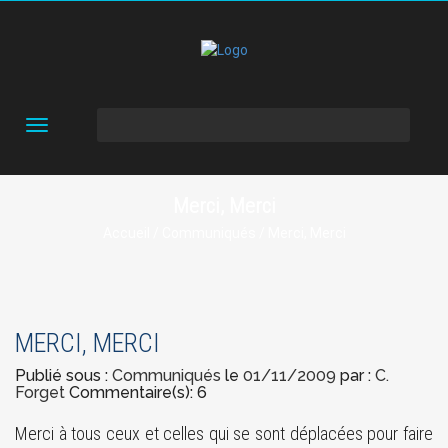
Toggle
navigation
Merci, Merci
Accueil
/
Communiqués
/ Merci, Merci
MERCI, MERCI
Publié sous :
Communiqués
le
01/11/2009
par :
C.
Forget
Commentaire(s): 6
Merci à tous ceux et celles qui se sont déplacées pour faire