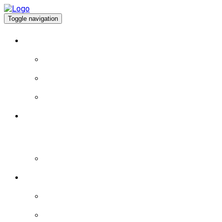
Toggle navigation
À PROPOS
EXPÉRIENCE DE VIE
EXPÉRIENCE POLITIQUE
PROGRAMME
BLOGUE
LA MAGIE DU JEU: MYSTÈRES ET RICHESSES
AU CASINO DEPOT MINIMUM MAGIUS ARJEL
– PLONGEZ DANS L’UNIVERS ENVOÛTANT
DU HASARD ET DES GAINS FABULEUX
BRÈVES
LES BRÈVES – 2015
LES BRÈVES – 2016