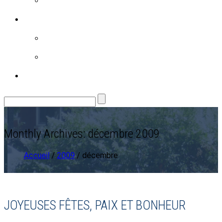
LES BRÈVES – 2016
RÉALISATIONS
FAMILLE
ENVIRONNEMENT
CONTACT
Monthly Archives: décembre 2009
Accueil
/
2009
/ décembre
JOYEUSES FÊTES, PAIX ET BONHEUR