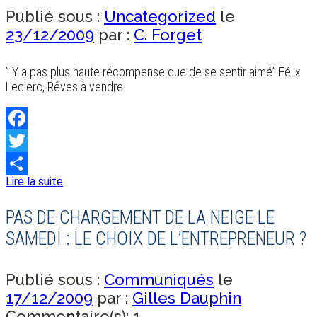
Publié sous :
Uncategorized
le
23/12/2009
par :
C. Forget
” Y a pas plus haute récompense que de se sentir aimé” Félix
Leclerc, Rêves à vendre
Facebook
Twitter
Lire la suite
Share
PAS DE CHARGEMENT DE LA NEIGE LE
SAMEDI : LE CHOIX DE L’ENTREPRENEUR ?
Publié sous :
Communiqués
le
17/12/2009
par :
Gilles Dauphin
Commentaire(s): 1