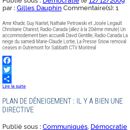
Publié sous :
Démocratie
le
12/12/2009
par :
Gilles Dauphin
Commentaire(s): 1
Amir Khadir, Guy Nantel, Nathalie Petrowski et Josée Legault
Christiane Charest, Radio-Canada (allez à la 20ième minute) Un
accommodement bien accueilli David Gentille, Radio-Canada La
neige du samedi Marie-Claude Lortie, La Presse Snow removal
ceases in Outremont for Sabbath CTV Montreal
Facebook
Twitter
Lire la suite
Share
PLAN DE DÉNEIGEMENT : IL Y A BIEN UNE
DIRECTIVE
Publié sous :
Communiqués
,
Démocratie