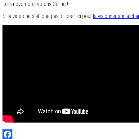
Le 5 novembre, votons Céline !
Si la vidéo ne s’affiche pas, cliquer ici pour
la visionner sur la ch