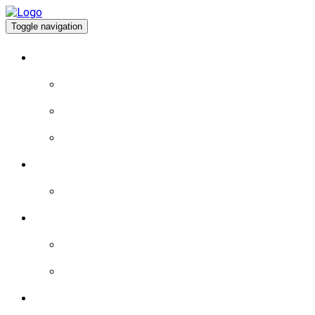
Toggle navigation
À PROPOS
EXPÉRIENCE DE VIE
EXPÉRIENCE POLITIQUE
PROGRAMME
BLOGUE
LA MAGIE DU JEU: MYSTÈRES ET RICHESSES A
BRÈVES
LES BRÈVES – 2015
LES BRÈVES – 2016
RÉALISATIONS