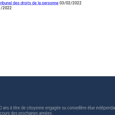
ibunal des droits de la personne
03/02/2022
1/2022
 20 ans à titre de citoyenne engagée ou conseillère élue indépend
 cours des prochaines années.