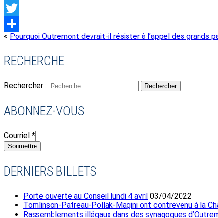
Facebook
Twitter
«
Pourquoi Outremont devrait-il résister à l’appel des grands p
Share
RECHERCHE
Rechercher :
ABONNEZ-VOUS
Courriel
*
Soumettre
DERNIERS BILLETS
Porte ouverte au Conseil lundi 4 avril
03/04/2022
Tomlinson-Patreau-Pollak-Magini ont contrevenu à la Char
Rassemblements illégaux dans des synagogues d’Outre