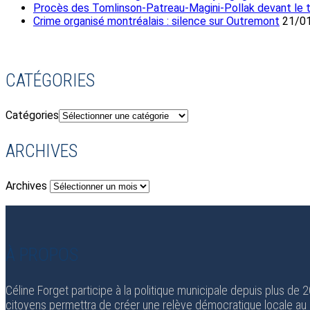
Procès des Tomlinson-Patreau-Magini-Pollak devant le tr
Crime organisé montréalais : silence sur Outremont
21/0
CATÉGORIES
Catégories
ARCHIVES
Archives
À PROPOS
Céline Forget participe à la politique municipale depuis plus de
citoyens permettra de créer une relève démocratique locale au