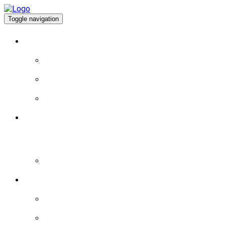
Toggle navigation
À PROPOS
EXPÉRIENCE DE VIE
EXPÉRIENCE POLITIQUE
PROGRAMME
BLOGUE
LA MAGIE DU JEU: MYSTÈRES ET RICHESSES
AU CASINO DEPOT MINIMUM MAGIUS ARJEL
– PLONGEZ DANS L’UNIVERS ENVOÛTANT
DU HASARD ET DES GAINS FABULEUX
BRÈVES
LES BRÈVES – 2015
LES BRÈVES – 2016