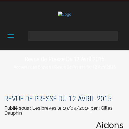
Toggle
navigation
Revue De Presse Du 12 Avril 2015
Accueil
/
Les Brèves
/ Revue De Presse Du 12 Avril 2015
REVUE DE PRESSE DU 12 AVRIL 2015
Publié sous :
Les brèves
le
19/04/2015
par :
Gilles
Dauphin
Aidons