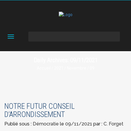
Toggle
navigation
Daily Archives: 09/11/2021
Accueil
/
2021
/
Novembre
/ 09
NOTRE FUTUR CONSEIL
D’ARRONDISSEMENT
Publié sous :
Démocratie
le
09/11/2021
par :
C. Forget