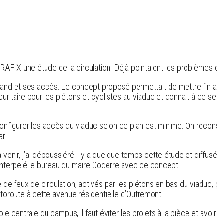
TRAFIX une étude de la circulation. Déjà pointaient les problèmes d
and et ses accès. Le concept proposé permettait de mettre fin a
uritaire pour les piétons et cyclistes au viaduc et donnait à ce sec
gurer les accès du viaduc selon ce plan est minime. On reconstr
ar.
à venir, j’ai dépoussiéré il y a quelque temps cette étude et diff
 interpelé le bureau du maire Coderre avec ce concept.
ace de feux de circulation, activés par les piétons en bas du viad
autoroute à cette avenue résidentielle d’Outremont.
oie centrale du campus, il faut éviter les projets à la pièce et avo