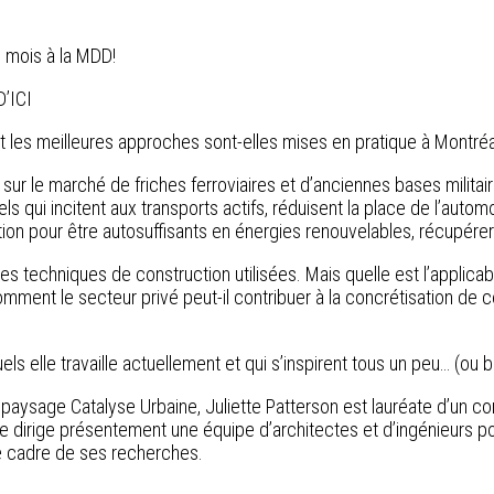
 mois à la MDD!
’ICI
t les meilleures approches sont-elles mises en pratique à Montré
sur le marché de friches ferroviaires et d’anciennes bases militai
els qui incitent aux transports actifs, réduisent la place de l’autom
n pour être autosuffisants en énergies renouvelables, récupérer l
 les techniques de construction utilisées. Mais quelle est l’appli
ent le secteur privé peut-il contribuer à la concrétisation de ces 
ls elle travaille actuellement et qui s’inspirent tous un peu… (ou
 paysage Catalyse Urbaine, Juliette Patterson est lauréate d’un co
lle dirige présentement une équipe d’architectes et d’ingénieurs pou
le cadre de ses recherches.