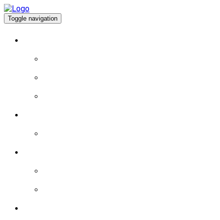
Toggle navigation
À PROPOS
EXPÉRIENCE DE VIE
EXPÉRIENCE POLITIQUE
PROGRAMME
BLOGUE
LA MAGIE DU JEU: MYSTÈRES ET RICHESSES A
BRÈVES
LES BRÈVES – 2015
LES BRÈVES – 2016
RÉALISATIONS