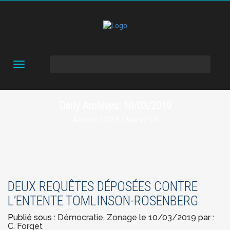
Toggle
navigation
Daily Archives: 10/03/2019
Accueil
/
2019
/
Mars
/ 10
DEUX REQUÊTES DÉPOSÉES CONTRE
L’ENTENTE TOMLINSON-ROSENBERG
Publié sous :
Démocratie
,
Zonage
le
10/03/2019
par :
C. Forget