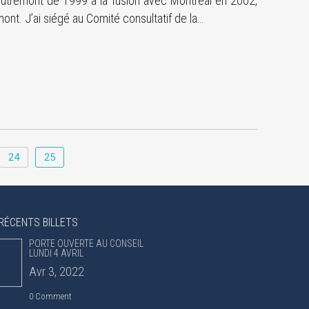
Outremont de 1999 à la fusion avec Montréal en 2002,
mont. J’ai siégé au Comité consultatif de la…
24
25
RÉCENTS BILLETS
PORTE OUVERTE AU CONSEIL
LUNDI 4 AVRIL
Avr 3, 2022
0 Comment