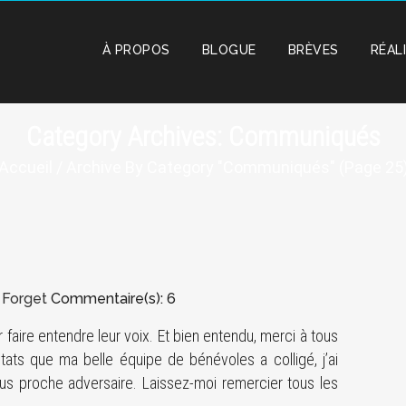
À PROPOS
BLOGUE
BRÈVES
RÉAL
Category Archives: Communiqués
Accueil
/ Archive By Category "Communiqués" (Page 25
 Forget
Commentaire(s): 6
faire entendre leur voix. Et bien entendu, merci à tous
tats que ma belle équipe de bénévoles a colligé, j’ai
s proche adversaire. Laissez-moi remercier tous les