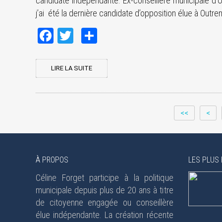
candidate indépendante. Ex-conseillère municipale d’
j’ai été la dernière candidate d’opposition élue à Outre
Facebook
Twitter
Share
LIRE LA SUITE
<<
<
À PROPOS
LES PLUS 
Céline Forget participe à la politique
municipale depuis plus de 20 ans à titre
de citoyenne engagée ou conseillère
élue indépendante. La création récente