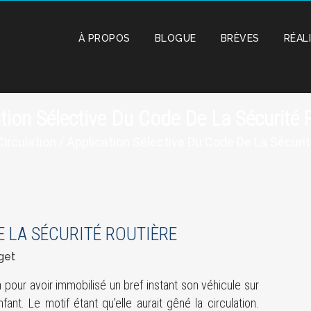
À PROPOS
BLOGUE
BRÈVES
RÉAL
tion Sélective Du Code De La Sécurité 
Circulation
/ Application Sélective Du Code De La Sécurit
E LA SÉCURITÉ ROUTIÈRE
get
 pour avoir immobilisé un bref instant son véhicule sur
ant. Le motif étant qu’elle aurait gêné la circulation.