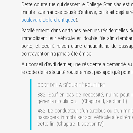
Cette courte rue qui dessert le Collège Stanislas es
minute. «Je n’ai pas causé d’entrave, on était déjà ar
boulevard Dollard critiquée
).
Parallèlement, dans certaines avenues résidentielles d
immobilisent leur véhicule en double file afin d’emb
porte, et ceci à raison d’une cinquantaine de passag
contravention n’a jamais été émise.
Au conseil d’avril dernier, une résidente a demandé 
le code de la sécurité routière n’est pas appliqué pour 
CODE DE LA SÉCURITÉ ROUTIÈRE
382. Sauf en cas de nécessité, nul ne peut i
gêner la circulation, … (Chapitre II, section II)
432. Le conducteur d’un autobus ou d’un minib
passagers, immobiliser son véhicule à l’extrê
cette fin. (Chapitre II, section IV)