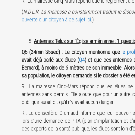
R : La mairesse Cinq-Mars répond que le règlement a é
(
N.D.L.R. La mairesse a constamment traduit le discou
ouverte d’un citoyen à ce sujet ici
.)
Antennes Telus sur l’Église arménienne : 1 questio
Q5 (34min 35sec) : Le citoyen mentionne que
le pr
avait déjà parlé aux élues (
Q4
) et que ces antennes so
Bernard), à moins de 6 mètres de son immeuble. Alors q
sa population, le citoyen demande si le dossier a été
R : La mairesse Cinq-Mars répond que les élues ne s
antennes sans permis. Elle ajoute que pour un autre ca
publique aurait dit qu’il n’y avait aucun danger.
R : La conseillère Gremaud informe que leur pouvoir se
lors d’une demande de PIIA (plan d’implantation et d’i
des experts de la santé publique, les élues sont loin d’