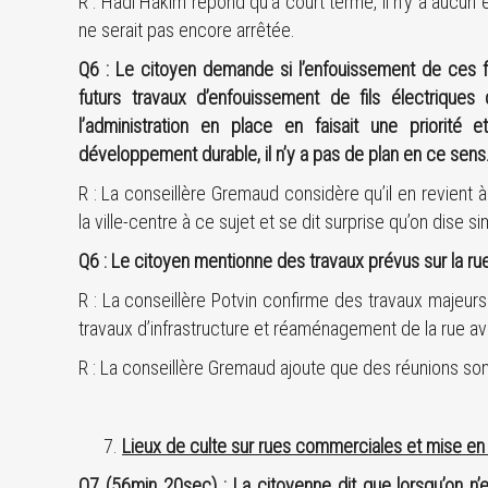
R : Hadi Hakim répond qu’à court terme, il n’y a aucun
ne serait pas encore arrêtée.
Q6 : Le citoyen demande si l’enfouissement de ces f
futurs travaux d’enfouissement de fils électriques 
l’administration en place en faisait une priori
développement durable, il n’y a pas de plan en ce sens
R : La conseillère Gremaud considère qu’il en revient à
la ville-centre à ce sujet et se dit surprise qu’on dise 
Q6 : Le citoyen mentionne des travaux prévus sur la rue
R : La conseillère Potvin confirme des travaux majeurs
travaux d’infrastructure et réaménagement de la rue ave
R : La conseillère Gremaud ajoute que des réunions son
Lieux de culte sur rues commerciales et mise en
Q7 (56min 20sec) : La citoyenne dit que lorsqu’on 