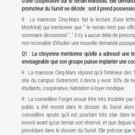
d’une coopérative sur le terrain Manseau. Elle demande
promoteur du Suroit se décide : soit il prend possession d
R : La mairesse Cinq-Mars fait la lecture d’une lettr
Montréal) qui mentionne que ‘’ le terrain n’est pas offi
sommaire décisionnel ‘’, ‘’ il n’y a aucun délai de prescri
non recevable d’étudier une nouvelle demande puisque
Q1 : La citoyenne mentionne qu’elle a adressé une let
envisageable que son groupe puisse implanter une coop
R : La mairesse Cinq-Mars répond qu’à l’intérieur des
site du campus Outremont, il devra y avoir 30% de lo
étudiants, coopérative, habitation à loyer modique.
R : La conseillère Forget avoue être très troublée par
public a été investi dans le dossier du Suroit alor
conseillère ajoute qu’il est pourtant très clair dan
investi avant qu’un terrain soit réservé, et que depuis 
procédure dans le dossier du Suroit. Elle précise que l