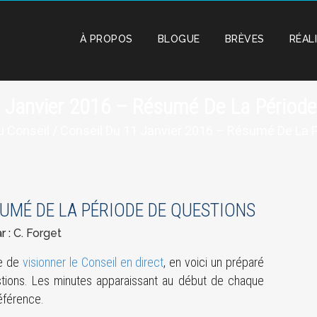
À PROPOS
BLOGUE
BRÈVES
RÉAL
1 Janvier 2016 – Résumé De La Période
 Conseil
/ Conseil Du 11 Janvier 2016 – Résumé De La 
SUMÉ DE LA PÉRIODE DE QUESTIONS
r :
C. Forget
ue de
visionner le Conseil en direct
, en voici un préparé
stions. Les minutes apparaissant au début de chaque
référence.