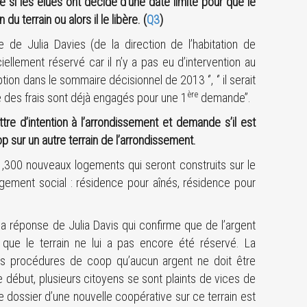
 si les élues ont décidé d’une date limite pour que le
u terrain ou alors il le libère. (
Q3
)
e de Julia Davies (de la direction de l’habitation de
ciellement réservé car il n’y a pas eu d’intervention au
ption dans le sommaire décisionnel de 2013 ‘’, ‘’ il serait
ère
 des frais sont déjà engagés pour une 1
demande’’.
tre d’intention à l’arrondissement et demande s’il est
 sur un autre terrain de l’arrondissement.
 1,300 nouveaux logements qui seront construits sur le
gement social : résidence pour aînés, résidence pour
 la réponse de Julia Davis qui confirme que de l’argent
s que le terrain ne lui a pas encore été réservé. La
s les procédures de coop qu’aucun argent ne doit être
le début, plusieurs citoyens se sont plaints de vices de
e dossier d’une nouvelle coopérative sur ce terrain est