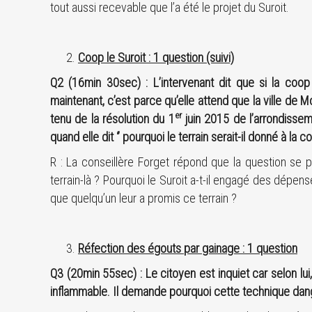
tout aussi recevable que l’a été le projet du Suroit.
Coop le Suroit : 1 question (suivi)
Q2 (16min 30sec) : L’intervenant dit que si la coop
maintenant, c’est parce qu’elle attend que la ville de M
er
tenu de la résolution du 1
juin 2015 de l’arrondissem
quand elle dit ‘’ pourquoi le terrain serait-il donné à la 
R : La conseillère Forget répond que la question se po
terrain-là ? Pourquoi le Suroit a-t-il engagé des dépens
que quelqu’un leur a promis ce terrain ?
Réfection des égouts par gainage : 1 question
Q3 (20min 55sec) : Le citoyen est inquiet car selon lui, 
inflammable. Il demande pourquoi cette technique dang