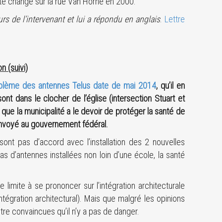
té changé sur la rue Van Horne en 2000.
rs de l’intervenant et lui a répondu en anglais
.
Lettre
n (suivi)
oblème des antennes Telus date de mai 2014
, qu’il en
nt dans le clocher de l’église (intersection Stuart et
ue la municipalité a le devoir de protéger la santé de
 envoyé au gouvernement fédéral.
ont pas d’accord avec l’installation des 2 nouvelles
s d’antennes installées non loin d’une école, la santé
 limite à se prononcer sur l’intégration architecturale
ntégration architectural). Mais que malgré les opinions
être convaincues qu’il n’y a pas de danger.