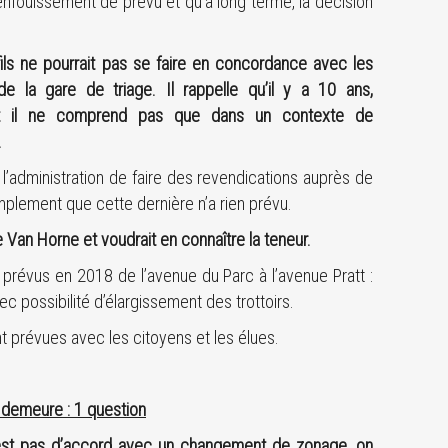
 enfouissement de prévu et qu’à long terme, la décision
ils ne pourrait pas se faire en concordance avec les
de la gare de triage. Il rappelle qu’il y a 10 ans,
té et il ne comprend pas que dans un contexte de
.
 l’administration de faire des revendications auprès de
simplement que cette dernière n’a rien prévu.
 Van Horne et voudrait en connaître la teneur.
 prévus en 2018 de l’avenue du Parc à l’avenue Pratt :
c possibilité d’élargissement des trottoirs.
t prévues avec les citoyens et les élues.
 demeure : 1 question
n’est pas d’accord avec un changement de zonage, on