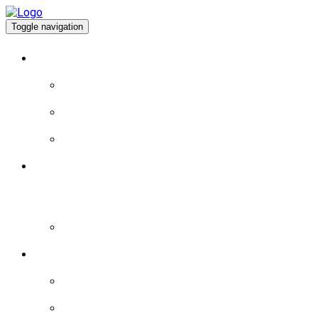
Toggle navigation
À PROPOS
EXPÉRIENCE DE VIE
EXPÉRIENCE POLITIQUE
PROGRAMME
BLOGUE
LA MAGIE DU JEU: MYSTÈRES ET RICHESSES
AU CASINO DEPOT MINIMUM MAGIUS ARJEL
– PLONGEZ DANS L’UNIVERS ENVOÛTANT
DU HASARD ET DES GAINS FABULEUX
BRÈVES
LES BRÈVES – 2015
LES BRÈVES – 2016