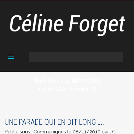
Toggle
navigation
Daily Archives: 08/11/2010
Accueil
/
2010
/
Novembre
/ 08
UNE PARADE QUI EN DIT LONG…..
Publié sous :
Communiqués
le
08/11/2010
par :
C.