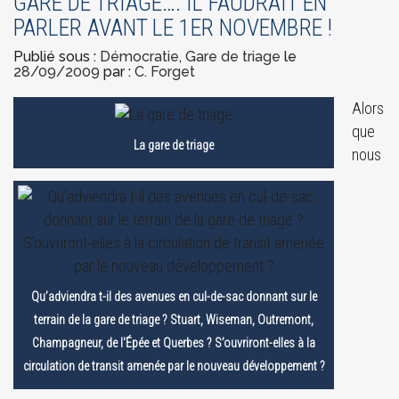
GARE DE TRIAGE…. IL FAUDRAIT EN
PARLER AVANT LE 1ER NOVEMBRE !
Publié sous :
Démocratie
,
Gare de triage
le
28/09/2009
par :
C. Forget
Alors
que
La gare de triage
nous
Qu’adviendra t-il des avenues en cul-de-sac donnant sur le
terrain de la gare de triage ? Stuart, Wiseman, Outremont,
Champagneur, de l'Épée et Querbes ? S’ouvriront-elles à la
circulation de transit amenée par le nouveau développement ?