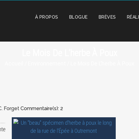
À PROPOS
BLOGUE
BRÈVES
RÉAL
Le Mois De L’herbe À Poux
Accueil
/
Environnement
/ Le Mois De L’herbe À Poux
C. Forget
Commentaire(s): 2
…..
nte