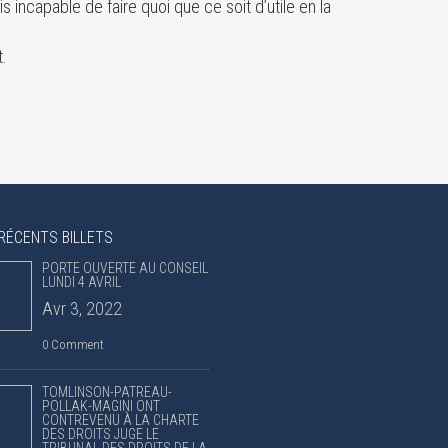
s incapable de faire quoi que ce soit d’utile en la
.
RÉCENTS BILLETS
PORTE OUVERTE AU CONSEIL
LUNDI 4 AVRIL
Avr 3, 2022
0 Comment
TOMLINSON-PATREAU-
POLLAK-MAGINI ONT
CONTREVENU À LA CHARTE
DES DROITS JUGE LE