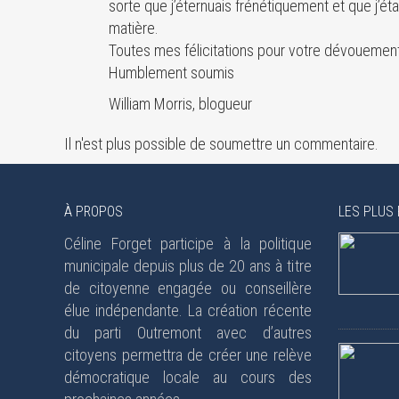
sorte que j’éternuais frénétiquement et que j’étai
matière.
Toutes mes félicitations pour votre dévouement
Humblement soumis
William Morris, blogueur
Il n'est plus possible de soumettre un commentaire.
À PROPOS
LES PLUS 
Céline Forget participe à la politique
municipale depuis plus de 20 ans à titre
de citoyenne engagée ou conseillère
élue indépendante. La création récente
du parti Outremont avec d’autres
citoyens permettra de créer une relève
démocratique locale au cours des