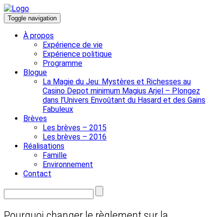
Toggle navigation
À propos
Expérience de vie
Expérience politique
Programme
Blogue
La Magie du Jeu: Mystères et Richesses au
Casino Depot minimum Magius Arjel – Plongez
dans l’Univers Envoûtant du Hasard et des Gains
Fabuleux
Brèves
Les brèves – 2015
Les brèves – 2016
Réalisations
Famille
Environnement
Contact
Pourquoi changer le règlement sur la