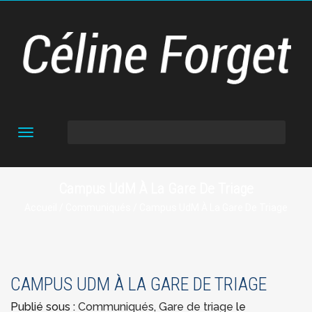
Toggle
navigation
Campus UdM À La Gare De Triage
Accueil
/
Communiqués
/ Campus UdM À La Gare De Triage
CAMPUS UDM À LA GARE DE TRIAGE
Publié sous :
Communiqués
,
Gare de triage
le