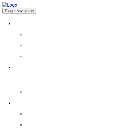
Toggle navigation
À PROPOS
EXPÉRIENCE DE VIE
EXPÉRIENCE POLITIQUE
PROGRAMME
BLOGUE
LA MAGIE DU JEU: MYSTÈRES ET RICHESSES
AU CASINO DEPOT MINIMUM MAGIUS ARJEL
– PLONGEZ DANS L’UNIVERS ENVOÛTANT
DU HASARD ET DES GAINS FABULEUX
BRÈVES
LES BRÈVES – 2015
LES BRÈVES – 2016