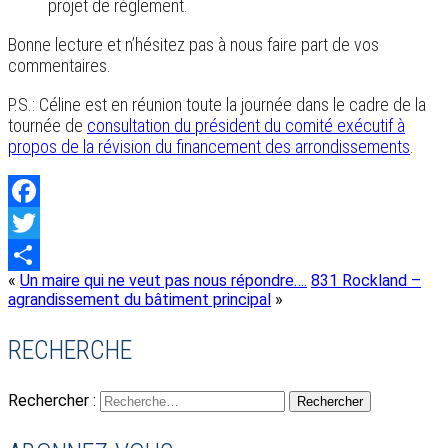
projet de règlement.
Bonne lecture et n’hésitez pas à nous faire part de vos
commentaires.
P.S.: Céline est en réunion toute la journée dans le cadre de la
tournée de
consultation du président du comité exécutif à
propos de la révision du financement des arrondissements
.
Facebook
Twitter
«
Un maire qui ne veut pas nous répondre….
831 Rockland –
Share
agrandissement du bâtiment principal
»
RECHERCHE
Rechercher :