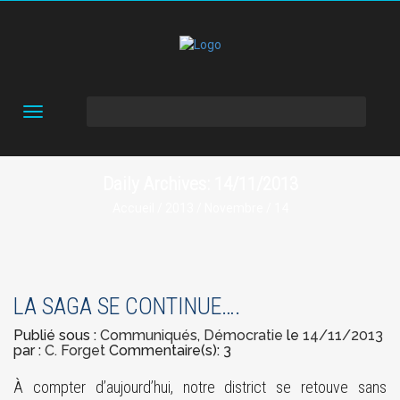
Toggle
navigation
Daily Archives: 14/11/2013
Accueil
/
2013
/
Novembre
/ 14
LA SAGA SE CONTINUE….
Publié sous :
Communiqués
,
Démocratie
le
14/11/2013
par :
C. Forget
Commentaire(s): 3
À compter d’aujourd’hui, notre district se retouve sans