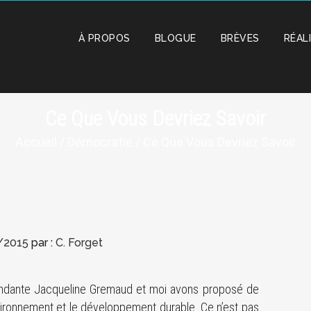
À PROPOS
BLOGUE
BRÈVES
RÉAL
Ce Que Vous Devriez Savoir
Accueil
/
Démocratie
/ Ce Que Vous Devriez Savoir
/2015
par :
C. Forget
dépendante Jacqueline Gremaud et moi avons proposé de
vironnement et le développement durable. Ce n’est pas