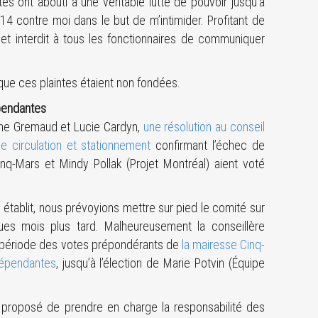
s ont abouti à une véritable lutte de pouvoir jusqu’à
4 contre moi dans le but de m’intimider. Profitant de
et interdit à tous les fonctionnaires de communiquer
que ces plaintes étaient non fondées.
épendantes
ine Gremaud et Lucie Cardyn,
une résolution au conseil
e circulation et stationnement
confirmant l’échec de
inq-Mars et Mindy Pollak (Projet Montréal) aient voté
 établit, nous prévoyions mettre sur pied le comité sur
ues mois plus tard. Malheureusement la conseillère
 période des votes prépondérants de
la mairesse Cinq-
ndépendantes
, jusqu’à l’élection de Marie Potvin (Équipe
nt proposé de prendre en charge la responsabilité des