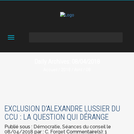
Toggle
navigation
Daily Archives: 08/04/2018
Accueil
/
2018
/
Avril
/ 08
EXCLUSION D’ALEXANDRE LUSSIER DU
CCU : LA QUESTION QUI DÉRANGE
Publié sous :
Démocratie
,
Séances du conseil
le
08/04/2018
par :
C. Forget
Commentaire(s): 1