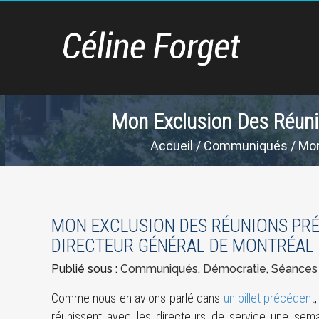
Mon Exclusion Des Réunio
Accueil
/
Communiqués
/ Mon
MON EXCLUSION DES RÉUNIONS PRÉ
DIRECTEUR GÉNÉRAL DE MONTRÉAL
Publié sous :
Communiqués
,
Démocratie
,
Séances 
Comme nous en avions parlé dans
un billet précédent
réunissent avec les directeurs de service une sema