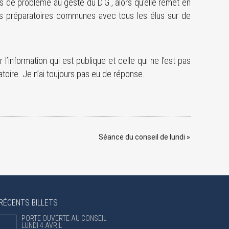
de problème au geste du D.G., alors qu’elle remet en
ons préparatoires communes avec tous les élus sur de
er l’information qui est publique et celle qui ne l’est pas
atoire. Je n’ai toujours pas eu de réponse.
Séance du conseil de lundi
»
RÉCENTS BILLETS
PORTE OUVERTE AU CONSEIL
LUNDI 4 AVRIL