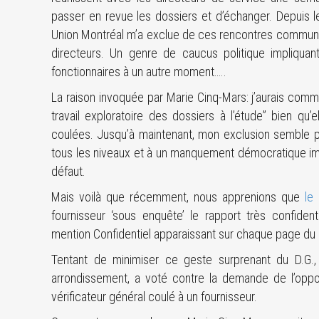
passer en revue les dossiers et d’échanger. Depuis l
Union Montréal m’a exclue de ces rencontres communes
directeurs. Un genre de caucus politique impliquan
fonctionnaires à un autre moment…..
La raison invoquée par Marie Cinq-Mars: j’aurais co
travail exploratoire des dossiers à l’étude” bien qu’e
coulées. Jusqu’à maintenant, mon exclusion semble plu
tous les niveaux et à un manquement démocratique impo
défaut.
Mais voilà que récemment, nous apprenions que
le
fournisseur ‘sous enquête’ le rapport très confidenti
mention Confidentiel apparaissant sur chaque page d
Tentant de minimiser ce geste surprenant du D.G.,
arrondissement, a voté contre la demande de l’oppo
vérificateur général coulé à un fournisseur.