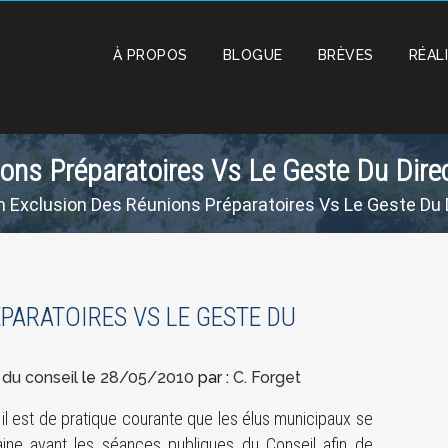
À PROPOS
BLOGUE
BRÈVES
RÉAL
ns Préparatoires Vs Le Geste Du Dire
 Exclusion Des Réunions Préparatoires Vs Le Geste Du 
PARATOIRES VS LE GESTE DU
du conseil
le
28/05/2010
par :
C. Forget
, il est de pratique courante que les élus municipaux se
ine avant les séances publiques du Conseil afin de