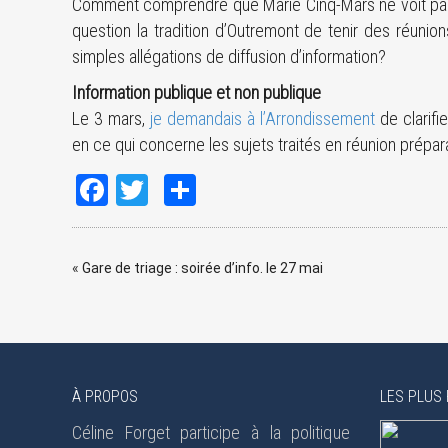
Comment comprendre que Marie Cinq-Mars ne voit pas 
question la tradition d’Outremont de tenir des réuni
simples allégations de diffusion d’information?
Information publique et non publique
Le 3 mars,
je demandais à l’Arrondissement
de clarifi
en ce qui concerne les sujets traités en réunion prépar
Facebook
Twitter
Share
«
Gare de triage : soirée d’info. le 27 mai
À PROPOS
LES PLUS 
Céline Forget participe à la politique