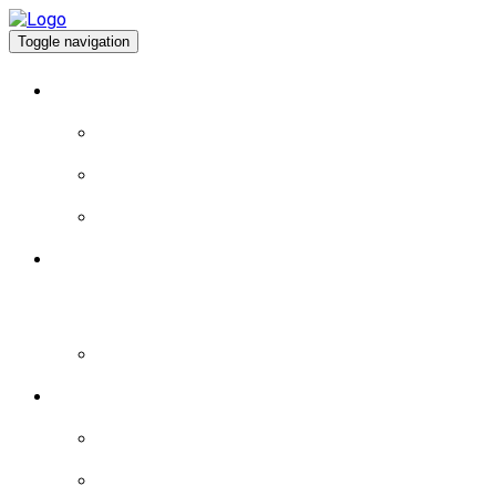
Toggle navigation
À PROPOS
EXPÉRIENCE DE VIE
EXPÉRIENCE POLITIQUE
PROGRAMME
BLOGUE
LA MAGIE DU JEU: MYSTÈRES ET RICHESSES
AU CASINO DEPOT MINIMUM MAGIUS ARJEL
– PLONGEZ DANS L’UNIVERS ENVOÛTANT
DU HASARD ET DES GAINS FABULEUX
BRÈVES
LES BRÈVES – 2015
LES BRÈVES – 2016