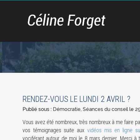
RENDEZ-VOUS LE LUNDI 2 AVRIL ?
Publié sous :
Démocratie
,
Séances du conseil
le
2
Vous avez été nombreux, très nombreux à me faire pa
vos témoignages suite aux
vidéos mis en ligne s
vociférant autour de moi le 8 mars dernier. Merci à