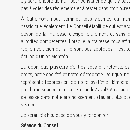
J’y serai encore demain pour constater ce qui s’y passe,
pas à voter des règlements et à rester dans mon bureau
À Outremont, nous sommes tous victimes du manqu
hassidique également. Le Conseil établit ce qui est a
devoir de la mairesse d’exiger clairement et sans 
autorités compétentes. Lorsque la mairesse nous affirm
rue, on voit bien qu’ils ne sont pas appliqués, il es
équipe d’Union Montréal.
La leçon, que plusieurs d’entres vous ont retenue, e
droits, notre société et notre démocratie. Pourquoi 
représente l’expression de notre système démocratiq
prochaine séance mensuelle le lundi 2 avril? Vous aurez
se passe dans notre arrondissement, d’autant plus que
séance.
Je serai très heureuse de vous y rencontrer.
Séance du Conseil