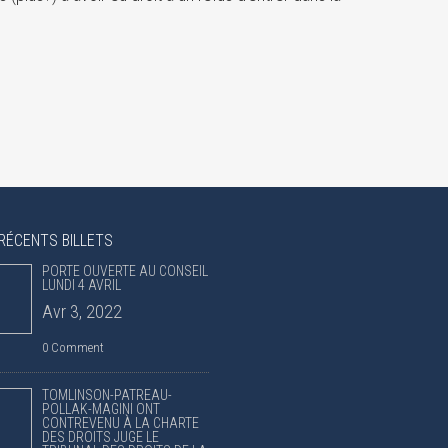
RÉCENTS BILLETS
PORTE OUVERTE AU CONSEIL
LUNDI 4 AVRIL
Avr 3, 2022
0 Comment
TOMLINSON-PATREAU-
POLLAK-MAGINI ONT
CONTREVENU À LA CHARTE
DES DROITS JUGE LE