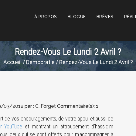
À PROPOS
BLOGUE
BRÈVES
RÉAL
Rendez-Vous Le Lundi 2 Avril ?
Accueil
/
Démocratie
/ Rendez-Vous Le Lundi 2 Avril ?
9/03/2012
par :
C. Forget
Commentaire(s): 1
rt de vos encouragements, de votre appui et aussi de
ur YouTube
et montrant un attroupement d’hassidim
 tous ceux qui se sont offerts pour m’accompagner à