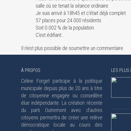
salle où se tenait la séance ordinaire.
Je suis arrivé à 18h45 et c’était déjà complet.
57 places pour 24 000 résidents.
Soit 0.002 % de la population.
C’est édifiant…
Il n'est plus possible de soumettre un commentaire.
À PROPOS
LES PLUS 
Céline Forget participe à la politique
municipale depuis plus de 20 ans à titre
de citoyenne engagée ou conseillère
élue indépendante. La création récente
du parti Outremont avec d’autres
citoyens permettra de créer une relève
démocratique locale au cours des