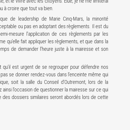
 et le vivre avec les citoyens. Élue, je ne me limiterai
 à croire que tout va bien.
e de leadership de Marie Cinq-Mars, la minorité
cceptable ou pas en adoptant des règlements. Il est du
demi-mesure l’application de ces règlements par les
e qu’elle fait appliquer les règlements, et que dans la
t temps de demander l’heure juste à la mairesse et son
st qu’il est urgent de se regrouper pour défendre nos
ne pas se donner rendez-vous dans l’enceinte même qui
ue, soit la salle du Conseil d’Outremont, lors de la
 ainsi l’occasion de questionner la mairesse sur ce qui
 des dossiers similaires seront abordés lors de cette