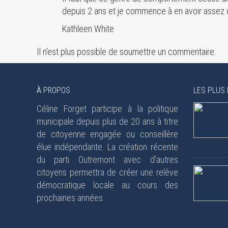
depuis 2 ans et je commence à en avoir assez 
Kathleen White
Il n'est plus possible de soumettre un commentaire.
À PROPOS
LES PLUS 
Céline Forget participe à la politique
municipale depuis plus de 20 ans à titre
de citoyenne engagée ou conseillère
élue indépendante. La création récente
du parti Outremont avec d’autres
citoyens permettra de créer une relève
démocratique locale au cours des
prochaines années.