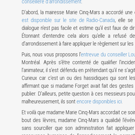
conseillère d’arrondissement
.
D’abord, la mairesse Marie Cinq-Mars a accordé une 
est disponible sur le site de Radio-Canada
, elle se
dialogue n’est pas facile et estime qu’il est faux de d
Étonnant d’entendre cela alors qu’elle a refusé d
d’arrondissement à faire appliquer le règlement sur les 
Puis, nous vous proposons l’
entrevue du conseiller Lou
Montréal. Après s’être contenté de qualifier l’incid
l’animateur, il s’est défendu en prétendant qu’il ne s’
Curieux car c’est un ou des hassidiques qui sont l
affirmant que si madame Forget avait fait des gestes d’in
publier. D’ailleurs, petite question à ces messieurs p
malheureusement, ils sont
encore disponibles ici
.
Et voilà que madame Marie Cinq-Mars accordait ce soi
bout des lèvres, madame Cinq-Mars a qualidié l’événe
sans sourciller que son administration fait appliqu