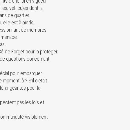
ints d’une loi en vigueur
les; véhicules dont la
ns ce quartier.
’elle est à pieds.
pressionnant de membres
a menace.
pas.
Céline Forget pour la protéger.
 de questions concernant
pécial pour embarquer
moment là ? S’il c’était
dérangeantes pour la
pectent pas les lois et
e communauté visiblement