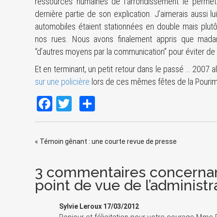
ressources humaines de l’arrondissement le permett
dernière partie de son explication. J’aimerais aussi lui
automobiles étaient stationnées en double mais plutôt
nos rues. Nous avons finalement appris que madam
“d’autres moyens par la communication” pour éviter de
Et en terminant, un petit retour dans le passé … 2007 al
sur une policière
lors de ces mêmes fêtes de la Pourim
Facebook
Twitter
Share
«
Témoin gênant : une courte revue de presse
3 commentaires concernan
point de vue de l’administ
Sylvie Leroux 17/03/2012