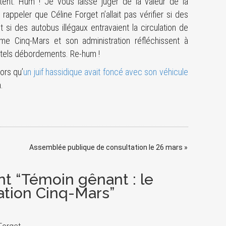
ent. Hum ! Je vous laisse juger de la valeur de la
 rappeler que Céline Forget n’allait pas vérifier si des
 si des autobus illégaux entravaient la circulation de
e Cinq-Mars et son administration réfléchissent à
 tels débordements. Re-hum !
ors qu’
un juif hassidique avait foncé avec son véhicule
.
Assemblée publique de consultation le 26 mars
»
t “Témoin gênant : le
ration Cinq-Mars”