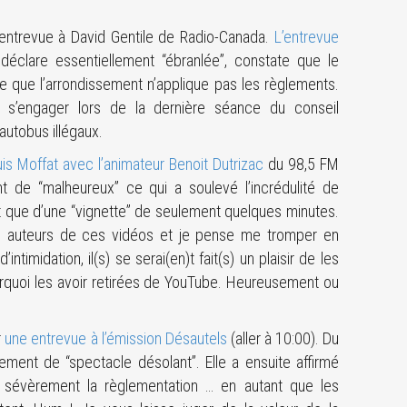
entrevue à David Gentile de Radio-Canada.
L’entrevue
 déclare essentiellement “ébranlée”, constate que le
ire que l’arrondissement n’applique pas les règlements.
e s’engager lors de la dernière séance du conseil
autobus illégaux.
is Moffat avec l’animateur Benoit Dutrizac
du 98,5 FM
ent de “malheureux” ce qui a soulevé l’incrédulité de
agit que d’une “vignette” de seulement quelques minutes.
es auteurs de ces vidéos et je pense me tromper en
timidation, il(s) se serai(en)t fait(s) un plaisir de les
ourquoi les avoir retirées de YouTube. Heureusement ou
r
une entrevue à l’émission Désautels
(aller à 10:00). Du
ment de “spectacle désolant”. Elle a ensuite affirmé
er sévèrement la règlementation … en autant que les