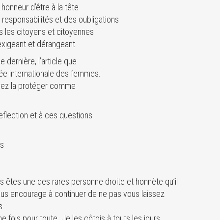
honneur d’être à la tête
 responsabilités et des oubligations
ous les citoyens et citoyennes
exigeant et dérangeant.
 dernière, l’article que
née internationale des femmes.
vez la protéger comme
eflection et à ces questions.
ns
êtes une des rares personne droite et honnète qu’il
vous encourage à continuer de ne pas vous laissez
s.
fois pour toute. Je les côtois à touts les jours