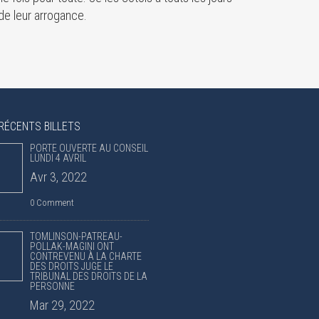
de leur arrogance.
RÉCENTS BILLETS
PORTE OUVERTE AU CONSEIL
LUNDI 4 AVRIL
Avr 3, 2022
0 Comment
TOMLINSON-PATREAU-
POLLAK-MAGINI ONT
CONTREVENU À LA CHARTE
DES DROITS JUGE LE
TRIBUNAL DES DROITS DE LA
PERSONNE
Mar 29, 2022