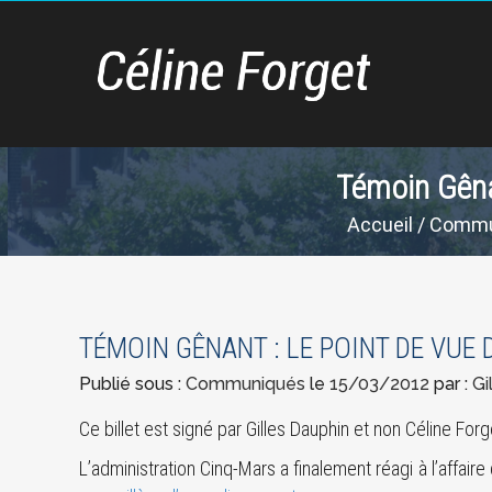
Témoin Gêna
Accueil
/
Commu
TÉMOIN GÊNANT : LE POINT DE VUE
Publié sous :
Communiqués
le
15/03/2012
par :
Gi
Ce billet est signé par Gilles Dauphin et non Céline Forg
L’administration Cinq-Mars a finalement réagi à l’affair