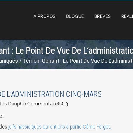
À PROPOS
BLOGUE
BRÈVES
RÉAL
nt : Le Point De Vue De L’administrati
niqués
/ Témoin Gênant : Le Point De Vue De L’adminis
 DE L’ADMINISTRATION CINQ-MARS
lles Dauphin
Commentaire(s): 3
et.
e des
juifs hassidiques qui ont pris à partie Céline Forget,