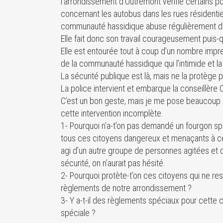
l’arrondissement d’Outremont vérifie certains po
concernant les autobus dans les rues résidentiel
communauté hassidique abuse régulièrement da
Elle fait donc son travail courageusement puis-qu
Elle est entourée tout à coup d’un nombre im
de la communauté hassidique qui l’intimide et l
La sécurité publique est là, mais ne la protège 
La police intervient et embarque la conseillère 
C’est un bon geste, mais je me pose beaucoup
cette intervention incomplète.
1- Pourquoi n’a-t’on pas demandé un fourgon s
tous ces citoyens dangereux et menaçants à ce 
agi d’un autre groupe de personnes agitées et 
sécurité, on n’aurait pas hésité.
2- Pourquoi protète-t’on ces citoyens qui ne res
règlements de notre arrondissement ?
3- Y a-t-il des règlements spéciaux pour cett
spéciale ?